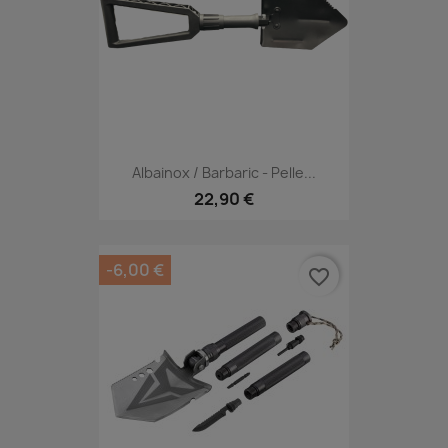
Albainox / Barbaric - Pelle...
22,90 €
-6,00 €
favorite_border