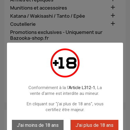

Munitions et accessoires

Katana / Wakisashi / Tanto / Epée

Coutellerie
Promotions exclusives - Uniquement sur
Bazooka-shop.fr
Equipement voiture
Equipement de pêche
Talkie Walkies & radios
Bottes
Pistolet Factice
Accessoires de chasse
Conformément à la l'
Article L312-1
, La
vente d'arme est interdite au mineur.
En cliquant sur "j'ai plus de 18 ans", vous
certifiez être majeur.
MARQUES
J'ai moins de 18 ans
J'ai plus de 18 ans
ACTION ARMY