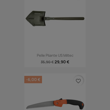
Pelle Pliante US Miltec
29,90 €
35,90 €
-6,00 €
favorite_border