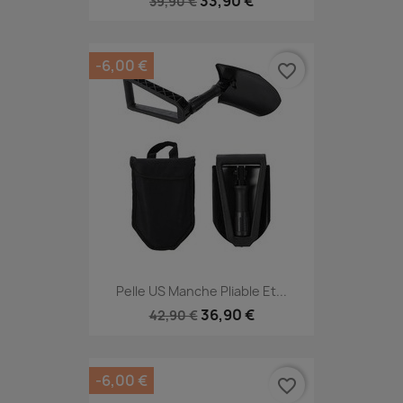
33,90 €
39,90 €
-6,00 €
favorite_border
Pelle US Manche Pliable Et...
36,90 €
42,90 €
-6,00 €
favorite_border