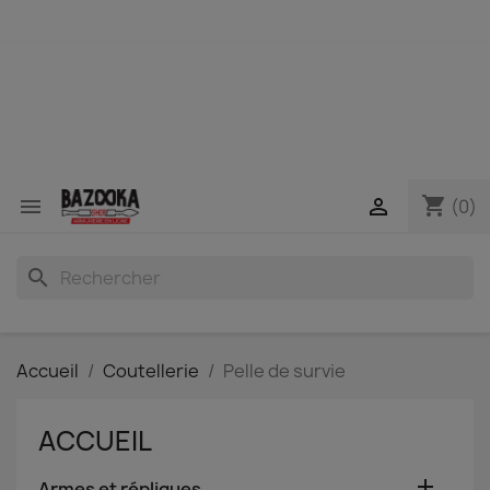
shopping_cart


(0)
search
Accueil
Coutellerie
Pelle de survie
ACCUEIL

Armes et répliques