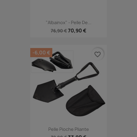
"Albainox" - Pelle De...
70,90 €
76,90 €
-6,00 €
favorite_border
Pelle Pioche Pliante