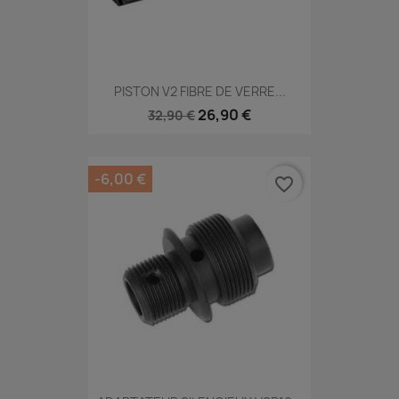
PISTON V2 FIBRE DE VERRE...
26,90 €
32,90 €
-6,00 €
favorite_border