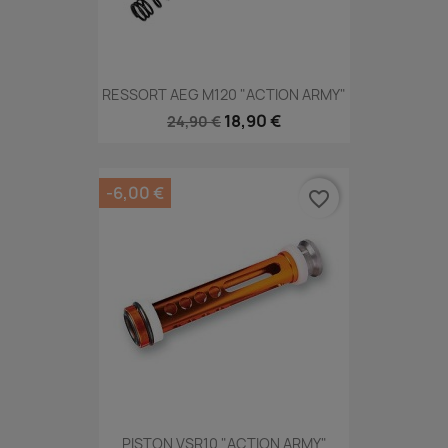
RESSORT AEG M120 "ACTION ARMY"
18,90 €
24,90 €
-6,00 €
favorite_border
PISTON VSR10 "ACTION ARMY"