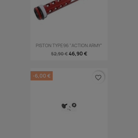
PISTON TYPE96 "ACTION ARMY"
46,90 €
52,90 €
-6,00 €
favorite_border