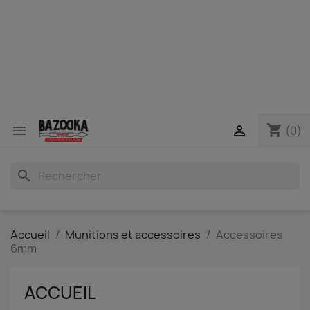
shopping_cart


(0)
search
Accueil
Munitions et accessoires
Accessoires
6mm
ACCUEIL