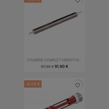
favorite_border
CYLINDRE COMPLET VSR10/T10...
91,90 €
97,90 €
-6,00 €
favorite_border