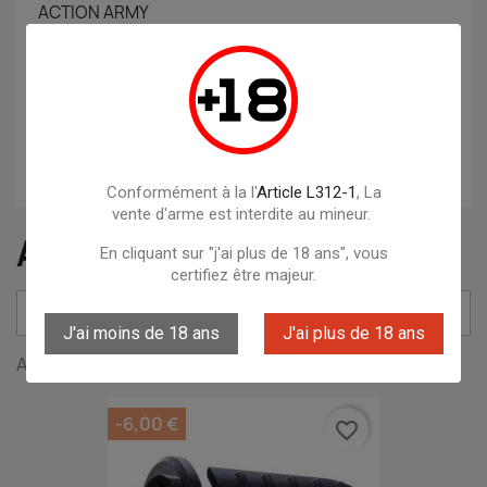
ACTION ARMY
Albainox
ARMISTOL
Artemis
ASG
Conformément à la l'
Article L312-1
, La
vente d'arme est interdite au mineur.
ACCESSOIRES 6MM
En cliquant sur "j'ai plus de 18 ans", vous
certifiez être majeur.

Pertinence
J'ai moins de 18 ans
J'ai plus de 18 ans
Affichage 1-12 de 26 article(s)
-6,00 €
favorite_border