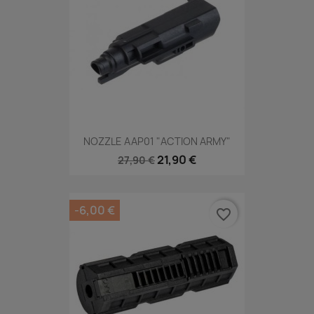
NOZZLE AAP01 "ACTION ARMY"
21,90 €
27,90 €
-6,00 €
favorite_border