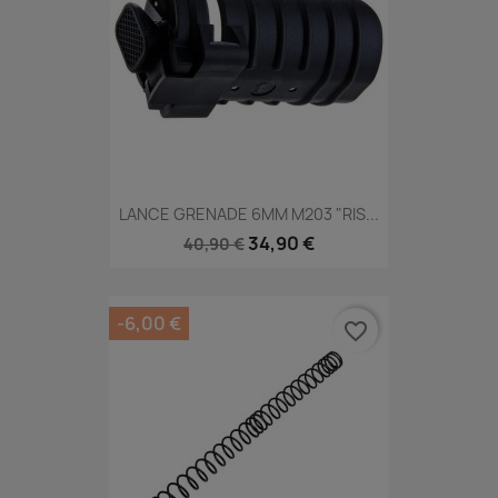
LANCE GRENADE 6MM M203 "RIS...
34,90 €
40,90 €
-6,00 €
favorite_border