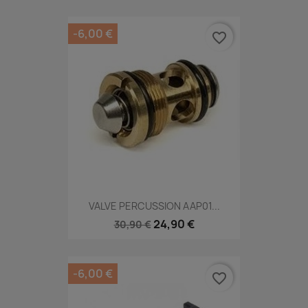
-6,00 €
favorite_border
VALVE PERCUSSION AAP01...
24,90 €
30,90 €
-6,00 €
favorite_border