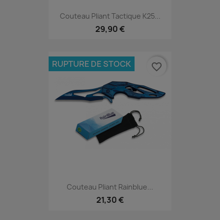
Couteau Pliant Tactique K25...
29,90 €
RUPTURE DE STOCK
favorite_border
Couteau Pliant Rainblue...
21,30 €