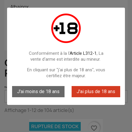
Albainox
ARMISTOL
Artemis
ASG
Conformément à la l'
Article L312-1
, La
COUTEAU À OUVERTURE
vente d'arme est interdite au mineur.
RAPIDE
En cliquant sur "j'ai plus de 18 ans", vous
certifiez être majeur.
Retrouvez les meilleurs couteaux à ouverture rapide sur bazooka-shop – Pas cher, large choix et prix bas toute l'année
J'ai moins de 18 ans
J'ai plus de 18 ans

Pertinence
Affichage 1-12 de 104 article(s)
RUPTURE DE STOCK
favorite_border