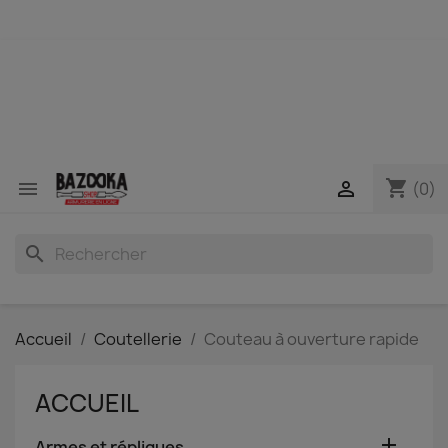
shopping_cart


(0)
search
Accueil
Coutellerie
Couteau à ouverture rapide
ACCUEIL

Armes et répliques