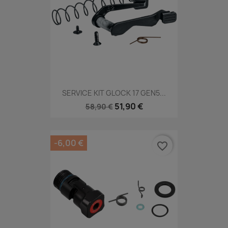
SERVICE KIT GLOCK 17 GEN5...
51,90 €
58,90 €
-6,00 €
favorite_border