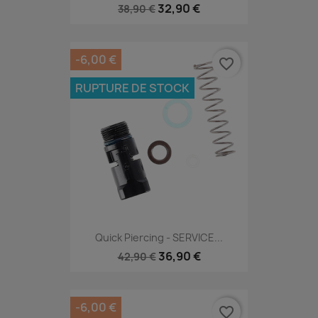
32,90 €
38,90 €
-6,00 €
favorite_border
RUPTURE DE STOCK
Quick Piercing - SERVICE...
36,90 €
42,90 €
-6,00 €
favorite_border