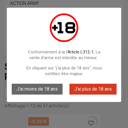
ACTION ARMY
Albainox
ARMISTOL
Artemis
ASG
Conformément à la l'
Article L312-1
, La
vente d'arme est interdite au mineur.
SERVICE KIT /
En cliquant sur "j'ai plus de 18 ans", vous
RÉPARATION
certifiez être majeur.
J'ai moins de 18 ans
J'ai plus de 18 ans

Pertinence
Affichage 1-12 de 51 article(s)
-6,00 €
favorite_border