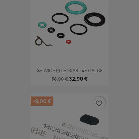
SERVICE KIT HDX68 T4E CAL 68
32,90 €
38,90 €
-9,00 €
favorite_border