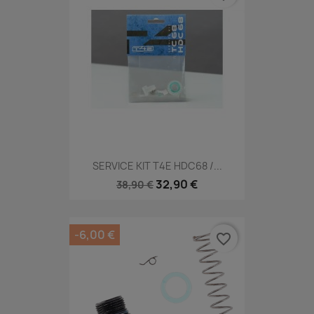
SERVICE KIT T4E HDC68 /...
32,90 €
38,90 €
-6,00 €
favorite_border