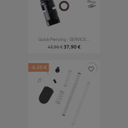
Quick Piercing - SERVICE...
37,90 €
43,90 €
-6,00 €
favorite_border