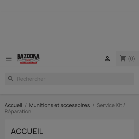
shopping_cart


(0)
search
Accueil
Munitions et accessoires
Service Kit /
Réparation
ACCUEIL