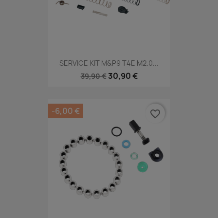
SERVICE KIT M&P9 T4E M2.0...
30,90 €
39,90 €
-6,00 €
favorite_border