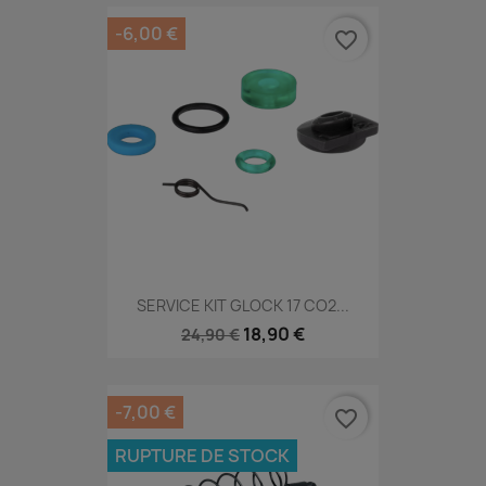
-6,00 €
favorite_border
SERVICE KIT GLOCK 17 CO2...
18,90 €
24,90 €
-7,00 €
favorite_border
RUPTURE DE STOCK