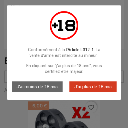
Albainox
ARMISTOL
Artemis
ASG
Conformément à la l'
Article L312-1
, La
vente d'arme est interdite au mineur.
BARILLETS
En cliquant sur "j'ai plus de 18 ans", vous
certifiez être majeur.

Pertinence
J'ai moins de 18 ans
J'ai plus de 18 ans
Affichage 1-12 de 14 article(s)
-6,00 €
favorite_border