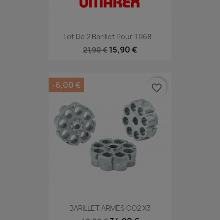
Lot De 2 Barillet Pour TR68...
15,90 €
21,90 €
-6,00 €
favorite_border
BARILLET ARMES CO2 X3