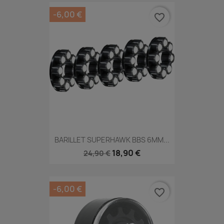
-6,00 €
favorite_border
BARILLET SUPERHAWK BBS 6MM...
18,90 €
24,90 €
-6,00 €
favorite_border