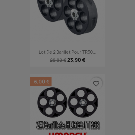
Lot De 2 Barillet Pour TR50...
23,90 €
29,90 €
-6,00 €
favorite_border