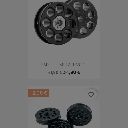
BARILLET METAL RM8 /...
34,90 €
41,90 €
-2,00 €
favorite_border