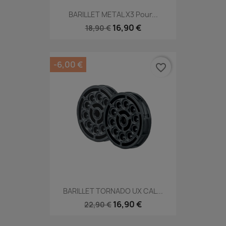
BARILLET METAL X3 Pour...
16,90 €
18,90 €
-6,00 €
favorite_border
BARILLET TORNADO UX CAL...
16,90 €
22,90 €