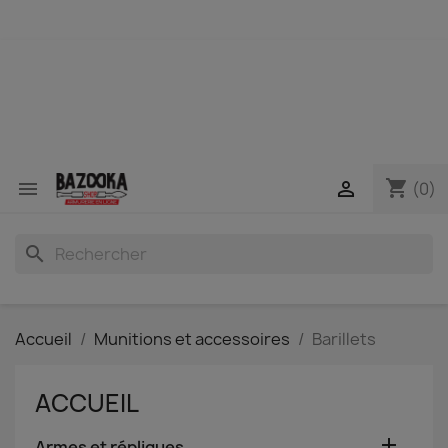
shopping_cart


(0)
search
Accueil
Munitions et accessoires
Barillets
ACCUEIL

Armes et répliques