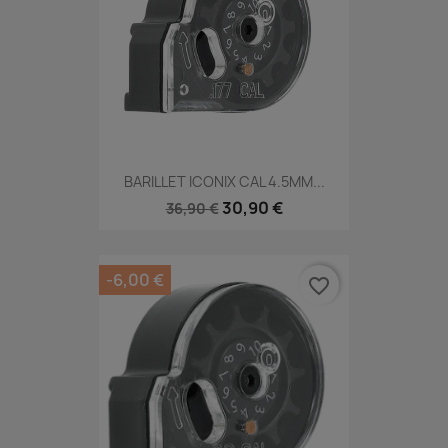
BARILLET ICONIX CAL 4.5MM...
30,90 €
36,90 €
-6,00 €
favorite_border