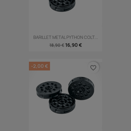
BARILLET METAL PYTHON COLT...
16,90 €
18,90 €
-2,00 €
favorite_border