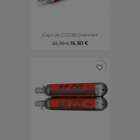
Capsule CO2 88 Grammes
16,90 €
22,90 €
favorite_border