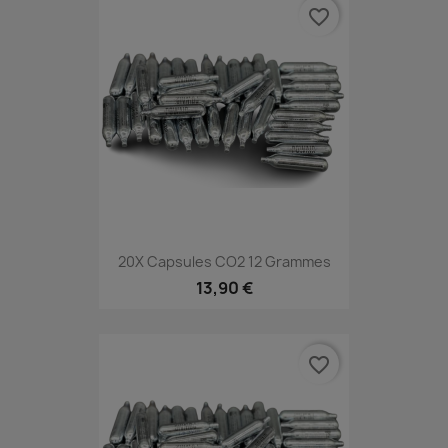
favorite_border
20X Capsules CO2 12 Grammes
13,90 €
favorite_border