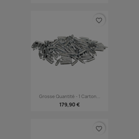
favorite_border
Grosse Quantité - 1 Carton...
179,90 €
favorite_border