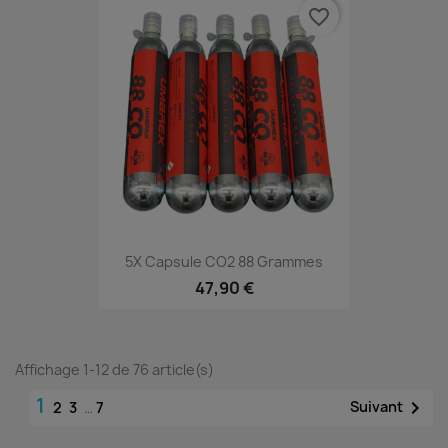
favorite_border
5X Capsule CO2 88 Grammes
47,90 €
Affichage 1-12 de 76 article(s)
1

Suivant
2
3
…
7