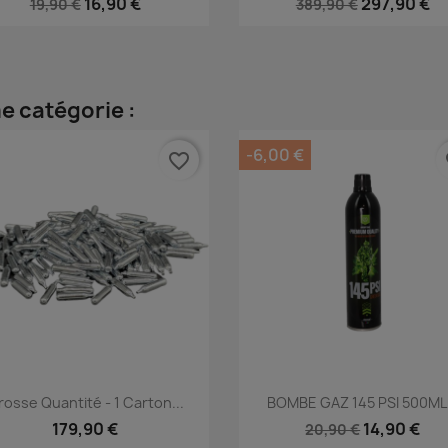
16,90 €
297,90 €
19,90 €
389,90 €
e catégorie :
-6,00 €
favorite_border
fa
Aperçu rapide
Aperçu rapide


rosse Quantité - 1 Carton...
BOMBE GAZ 145 PSI 500ML.
179,90 €
14,90 €
20,90 €