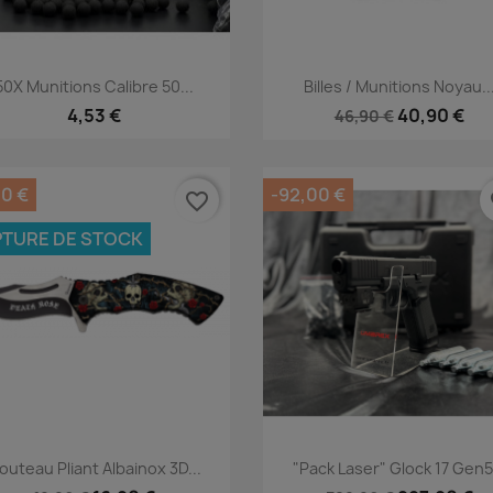
Aperçu rapide
Aperçu rapide


50X Munitions Calibre 50...
Billes / Munitions Noyau..
4,53 €
40,90 €
46,90 €
00 €
-92,00 €
favorite_border
fa
TURE DE STOCK
Aperçu rapide
Aperçu rapide


outeau Pliant Albainox 3D...
"Pack Laser" Glock 17 Gen5.