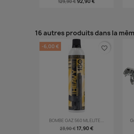
92,90 €
129,90 €
16 autres produits dans la mêm
-6,00 €
favorite_border
Aperçu rapide

BOMBE GAZ 560 ML ELITE...
G
17,90 €
23,90 €