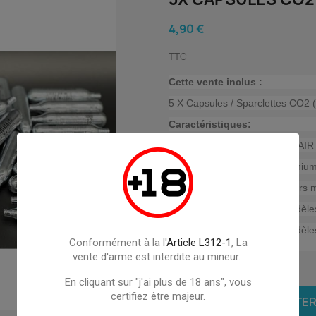
4,90 €
TTC
Cette vente inclus :
5 X Capsules / Sparclettes CO2
Caractéristiques:
Marque : SWISS ARM / POWAIR 
Capsules / Saprclettes alumini
Autonomie : environs 50/60 tirs 
Compatible avec tout les modèl
Compatible avec tout les modèl
Conformément à la l'
Article L312-1
, La
adaptateur).
vente d'arme est interdite au mineur.
Quantité
En cliquant sur "j'ai plus de 18 ans", vous
certifiez être majeur.

AJOUTER