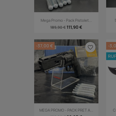
Aperçu rapide

Mega Promo - Pack Pistolet...
111,90 €
189,90 €
-37,00 €
-3,
favorite_border
RUP
Aperçu rapide

MEGA PROMO - PACK PRET A...
C