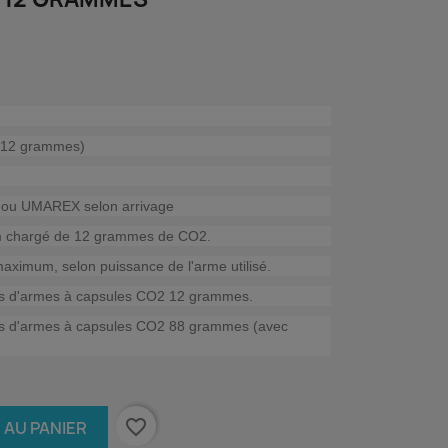
 (12 grammes)
ou UMAREX selon arrivage
um chargé de 12 grammes de CO2.
maximum, selon puissance de l'arme utilisé.
es d'armes à capsules CO2 12 grammes.
es d'armes à capsules CO2 88 grammes (avec
favorite_border
 AU PANIER