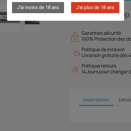
J'ai moins de 18 ans
J'ai plus de 18 ans
Partager

Garanties sécurité
100% Protection des d
Politique de livraison
Livraison gratuite dés 4
Politique retours
14 Jours pour changer d
Description
Détai