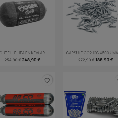
Aperçu rapide
Aperçu rapide


OUTEILLE HPA EN KEVLAR...
CAPSULE CO2 12G X500 UM
248,90 €
188,90 €
254,90 €
272,90 €
favorite_border
fa