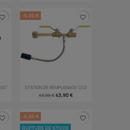
-6,00 €
vorite_border
favorite_border
Aperçu rapide

ASG"
STATION DE REMPLISSAGE CO2
43,90 €
49,90 €
-6,00 €
vorite_border
favorite_border
RUPTURE DE STOCK