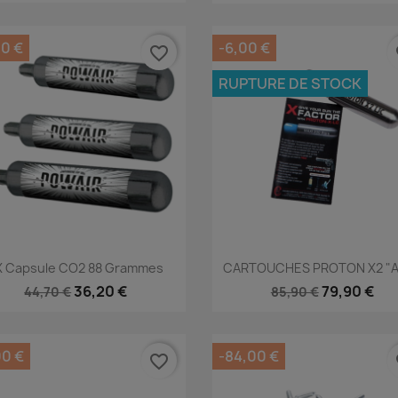
50 €
-6,00 €
favorite_border
fa
RUPTURE DE STOCK
Aperçu rapide
Aperçu rapide


X Capsule CO2 88 Grammes
CARTOUCHES PROTON X2 "
36,20 €
79,90 €
44,70 €
85,90 €
00 €
-84,00 €
favorite_border
fa