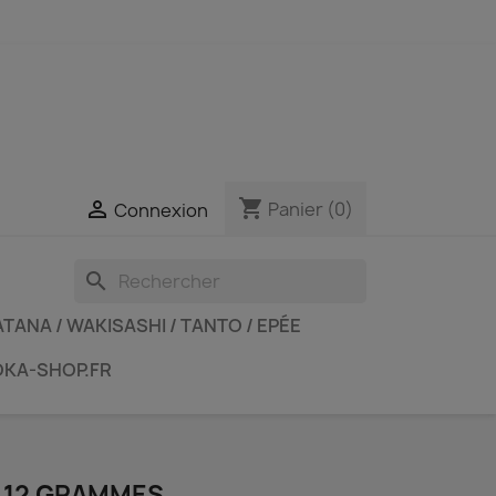
shopping_cart

Panier
(0)
Connexion
search
TANA / WAKISASHI / TANTO / EPÉE
OKA-SHOP.FR
 12 GRAMMES