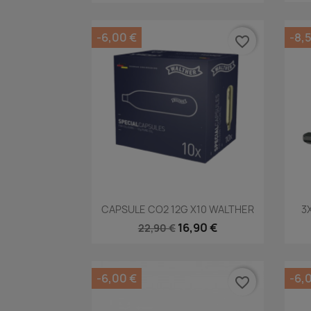
-6,00 €
-8,
favorite_border
Aperçu rapide

CAPSULE CO2 12G X10 WALTHER
3
16,90 €
22,90 €
-6,00 €
-6,
favorite_border