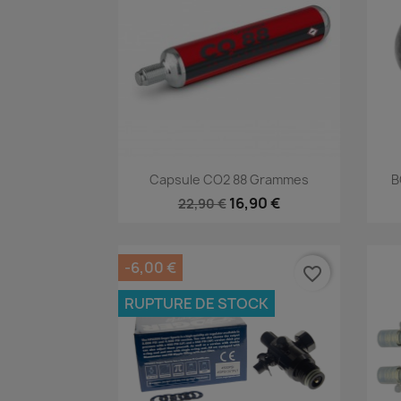
Aperçu rapide

Capsule CO2 88 Grammes
B
16,90 €
22,90 €
-6,00 €
favorite_border
RUPTURE DE STOCK