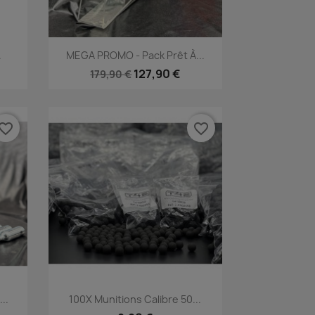
Aperçu rapide

.
MEGA PROMO - Pack Prêt À...
127,90 €
179,90 €
vorite_border
favorite_border
Aperçu rapide

..
100X Munitions Calibre 50...