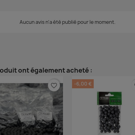
Aucun avis n'a été publié pour le moment.
roduit ont également acheté :
-6,00 €
favorite_border
fa