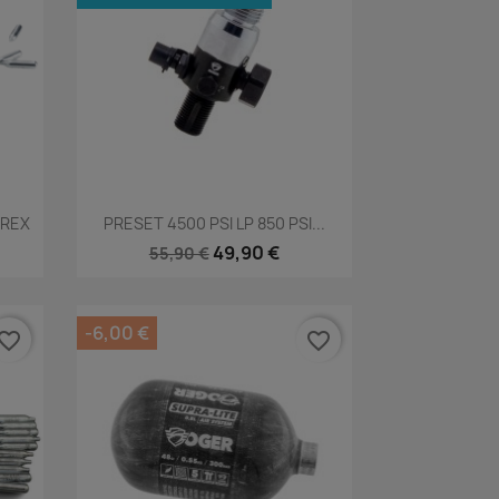
Aperçu rapide

AREX
PRESET 4500 PSI LP 850 PSI...
49,90 €
55,90 €
-6,00 €
vorite_border
favorite_border