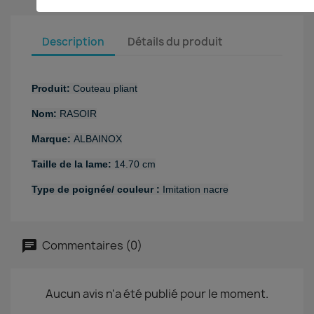
Description
Détails du produit
Produit:
Couteau pliant
Nom:
RASOIR
Marque:
ALBAINOX
Taille de la lame:
14.70 cm
Type de poignée/ couleur :
Imitation nacre
Commentaires (0)
Aucun avis n'a été publié pour le moment.