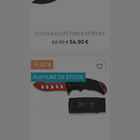
COUTEAU ELITE FORCE EF703 KIT
54,90 €
62,90 €
-6,00 €
favorite_border
RUPTURE DE STOCK