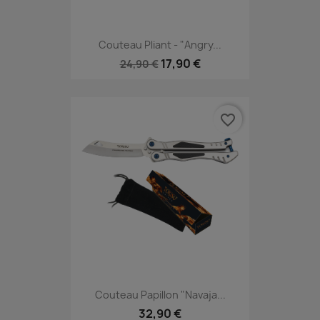
Couteau Pliant - "Angry...
17,90 €
24,90 €
favorite_border
Couteau Papillon "Navaja...
32,90 €