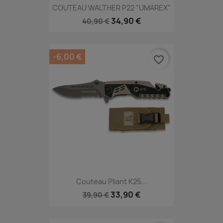
COUTEAU WALTHER P22 "UMAREX"
34,90 €
40,90 €
-6,00 €
favorite_border
Couteau Pliant K25...
33,90 €
39,90 €