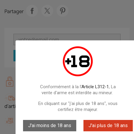
Partager
PRÉVENEZ-MOI LORSQUE LE PRODUIT EST DISP
Garanties sécurité
100% Protection des données
Conformément à la l'
Article L312-1
, La
vente d'arme est interdite au mineur.
Politique de livraison
Livraison gratuite dés 49,90€ sur des milliers
En cliquant sur "j'ai plus de 18 ans", vous
d'articles
certifiez être majeur.
Politique retours
14 Jours pour changer d'avis
J'ai moins de 18 ans
J'ai plus de 18 ans