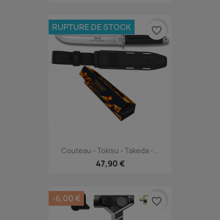
RUPTURE DE STOCK
favorite_border
Couteau - Tokisu - Takeda -...
47,90 €
-6,00 €
favorite_border