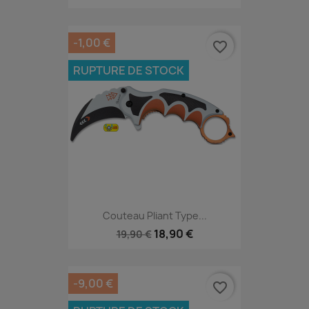
-1,00 €
favorite_border
RUPTURE DE STOCK
Couteau Pliant Type...
18,90 €
19,90 €
-9,00 €
favorite_border