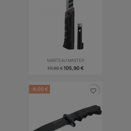
MARTEAU MASTER
105,90 €
111,90 €
-8,00 €
favorite_border