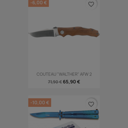
-6,00 €
favorite_border
COUTEAU "WALTHER" AFW 2
65,90 €
71,90 €
-10,00 €
favorite_border