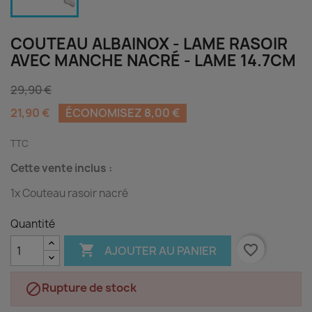
COUTEAU ALBAINOX - LAME RASOIR
AVEC MANCHE NACRÉ - LAME 14.7CM
29,90 €
21,90 €
ÉCONOMISEZ 8,00 €
TTC
Cette vente inclus :
1x Couteau rasoir nacré
Quantité

favorite_border
AJOUTER AU PANIER
Rupture de stock
