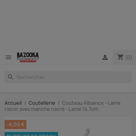
shopping_cart


(0)
search
Accueil
Coutellerie
Couteau Albainox - Lame
rasoir avec manche nacré - Lame 14.7cm
-8,00 €