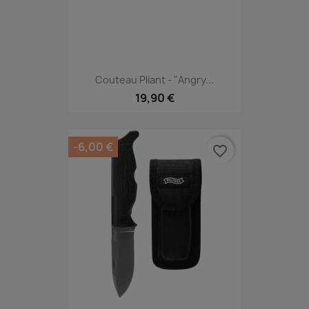
Couteau Pliant - "Angry...
19,90 €
-6,00 €
favorite_border