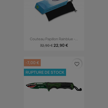
Couteau Papillon Rainblue -...
22,90 €
32,90 €
-7,00 €
favorite_border
RUPTURE DE STOCK