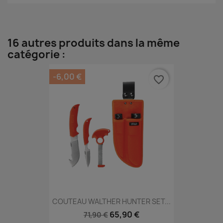
16 autres produits dans la même
catégorie :
-6,00 €
favorite_border
COUTEAU WALTHER HUNTER SET...
65,90 €
71,90 €