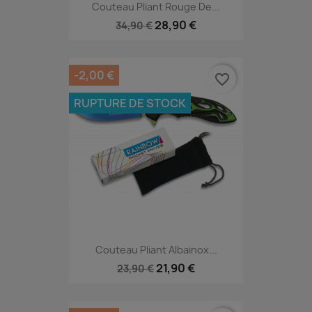
Couteau Pliant Rouge De...
28,90 €
34,90 €
-2,00 €
favorite_border
RUPTURE DE STOCK
Couteau Pliant Albainox...
21,90 €
23,90 €