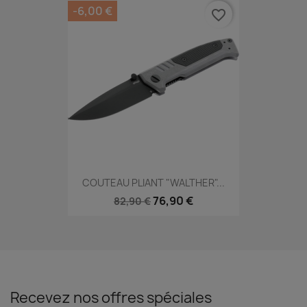
-6,00 €
favorite_border
COUTEAU PLIANT "WALTHER"...
76,90 €
82,90 €
Recevez nos offres spéciales