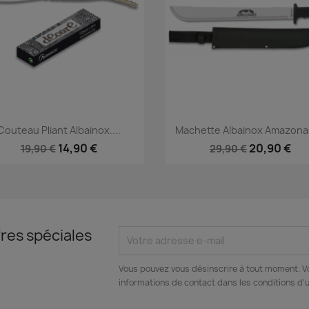
Aperçu rapide
Aperçu rapide


Couteau Pliant Albainox....
Machette Albainox Amazonas
14,90 €
20,90 €
19,90 €
29,90 €
res spéciales
Vous pouvez vous désinscrire à tout moment. V
informations de contact dans les conditions d'ut