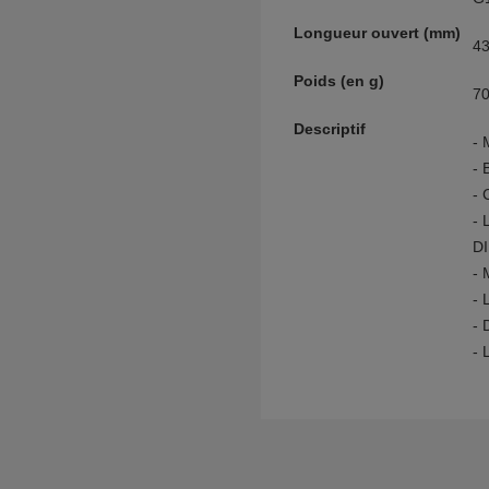
Longueur ouvert (mm)
4
Poids (en g)
7
Descriptif
-
-
-
-
D
-
-
-
-