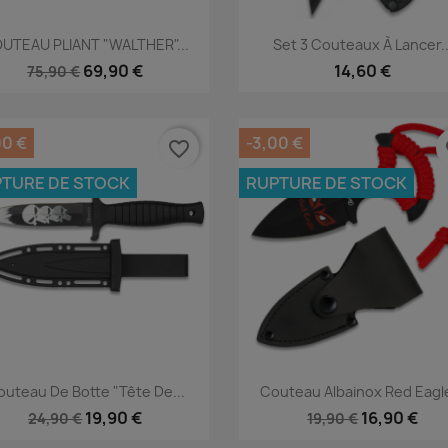
Aperçu rapide
Aperçu rapide


UTEAU PLIANT "WALTHER"...
Set 3 Couteaux À Lancer..
69,90 €
14,60 €
75,90 €
00 €
-3,00 €
favorite_border
fa
TURE DE STOCK
RUPTURE DE STOCK
Aperçu rapide
Aperçu rapide


uteau De Botte "Tête De...
Couteau Albainox Red Eagle
19,90 €
16,90 €
24,90 €
19,90 €