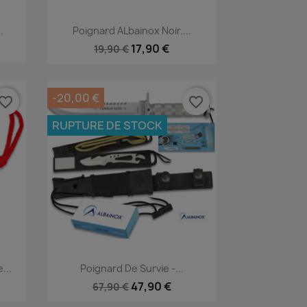
Aperçu rapide

.
Poignard ALbainox Noir....
17,90 €
19,90 €
-20,00 €
vorite_border
favorite_border
RUPTURE DE STOCK
Aperçu rapide

...
Poignard De Survie -...
47,90 €
67,90 €