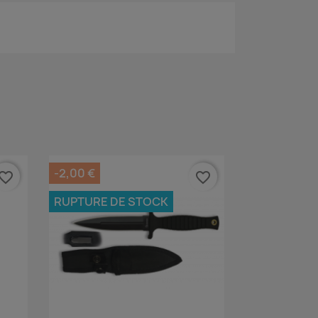
-2,00 €
vorite_border
favorite_border
RUPTURE DE STOCK