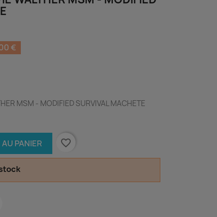
TE
00 €
THER MSM - MODIFIED SURVIVAL MACHETE
favorite_border
 AU PANIER
 stock