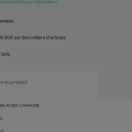
lusieurs fois sur NaturaBuy
onnées
9,90€ sur des milliers d'articles
'avis
ls du produit
065 ACIER CARBONE
00
10