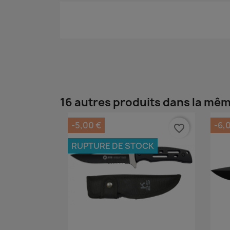
16 autres produits dans la mêm
-5,00 €
-6,
favorite_border
RUPTURE DE STOCK