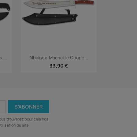
Aperçu rapide

....
Albainox-Machette Coupe...
33,90 €
ous trouverez pour cela nos
ilisation du site.