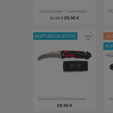
Aperçu rapide

Couteau Noir - "Lame Mixte...
CO
29,90 €
34,90 €
RUPTURE DE STOCK
-5,
favorite_border
RUP
Aperçu rapide

Couteau K25 Professionnel -...
Co
29,90 €