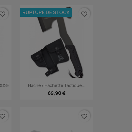
RUPTURE DE STOCK
vorite_border
favorite_border
Aperçu rapide

ROSE
Hache / Hachette Tactique...
69,90 €
vorite_border
favorite_border