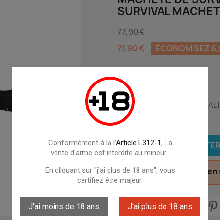
SURVIVAL MACHE
77,90 €
71,90 €
ÉCONOMISEZ 6,
TTC
Cette vente inclus :
1X MACHETE DE SURVIE WAL
Quantité
Conformément à la l'
Article L312-1
, La

AJOUTER
vente d'arme est interdite au mineur.
En cliquant sur "j'ai plus de 18 ans", vous
Derniers articles en

certifiez être majeur.
J'ai moins de 18 ans
J'ai plus de 18 ans
Partager