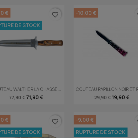
00 €
-10,00 €
favorite_border
fa
TURE DE STOCK
Aperçu rapide
Aperçu rapide


TEAU WALTHER LA CHASSE...
COUTEAU PAPILLON NOIR ET 
71,90 €
19,90 €
77,90 €
29,90 €
00 €
-9,00 €
favorite_border
fa
TURE DE STOCK
RUPTURE DE STOCK