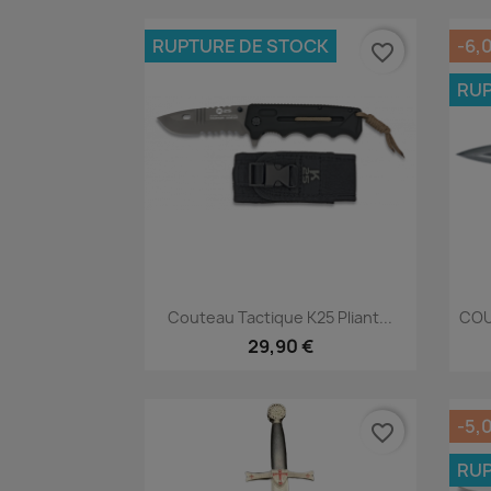
RUPTURE DE STOCK
-6,
favorite_border
RUP
Aperçu rapide

Couteau Tactique K25 Pliant...
COU
29,90 €
-5,
favorite_border
RUP