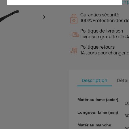
Payer en p
Garanties sécurité

100% Protection des d
Politique de livraison
Livraison gratuite dés 4
Politique retours
14 Jours pour changer d
Description
Détai
Matériau lame (acier)
1
Longueur lame (mm)
3
Matériau manche
G