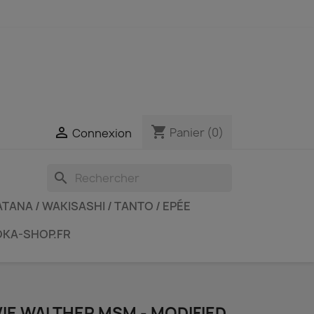
shopping_cart

Panier
(0)
Connexion
search
TANA / WAKISASHI / TANTO / EPÉE
OKA-SHOP.FR
IE WALTHER MSM - MODIFIED