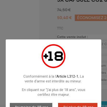
74,50 €
50,40 €
ÉCONOMISEZ 24
TTC
Cette vente inclut :
-5X Capsules / Sparclette CO2 
Caractéristiques:
Marque : Colombi Sports
Capsules / Sparclette aluminiu
Autonomie : environs 25/300 tirs 
Conformément à la l'
Article L312-1
, La
Compatible avec tout les modèl
vente d'arme est interdite au mineur.
En cliquant sur "j'ai plus de 18 ans", vous
certifiez être majeur.
Quantité

AJOUTER