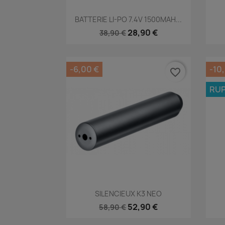
Aperçu rapide

BATTERIE LI-PO 7.4V 1500MAH...
28,90 €
38,90 €
-6,00 €
-10
favorite_border
RUP
Aperçu rapide

SILENCIEUX K3 NEO
52,90 €
58,90 €