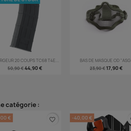
Aperçu rapide
Aperçu rapide


RGEUR 20 COUPS TC68 T4E...
BAS DE MASQUE OD "ASG
44,90 €
17,90 €
50,90 €
23,90 €
e catégorie :
,00 €
-40,00 €
favorite_border
fa