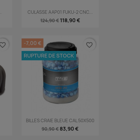
Aperçu rapide

.
CULASSE AAP01 FUKU-2 CNC...
118,90 €
124,90 €
-7,00 €
vorite_border
favorite_border
RUPTURE DE STOCK
Aperçu rapide

.
BILLES CRAIE BLEUE CAL 50X500
83,90 €
90,90 €