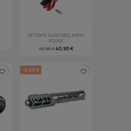
Aperçu rapide

DETENTE AJUSTABLE AAP01
ROUGE
40,90 €
46,90 €
-6,00 €
vorite_border
favorite_border