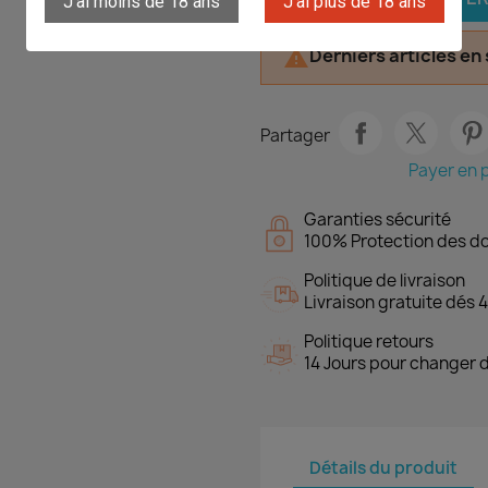
J'ai moins de 18 ans
J'ai plus de 18 ans
Derniers articles en

Partager
Payer en p
Garanties sécurité
100% Protection des d
Politique de livraison
Livraison gratuite dés 4
Politique retours
14 Jours pour changer d
Détails du produit