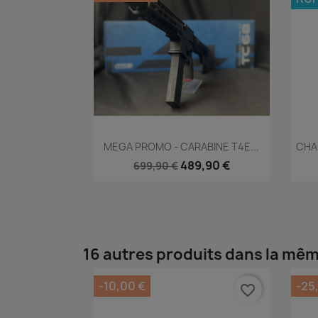
Aperçu rapide

MEGA PROMO - CARABINE T4E...
CHA
489,90 €
699,90 €
16 autres produits dans la mêm
-10,00 €
-25
favorite_border