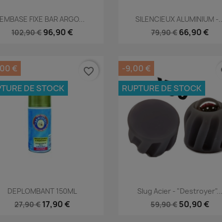
Aperçu rapide
Aperçu rapide


EMBASE FIXE BAR ARGO...
SILENCIEUX ALUMINIUM -..
96,90 €
66,90 €
102,90 €
79,90 €
,00 €
-9,00 €
favorite_border
fa
TURE DE STOCK
RUPTURE DE STOCK
Aperçu rapide
Aperçu rapide


DEPLOMBANT 150ML
Slug Acier - "Destroyer"..
17,90 €
50,90 €
27,90 €
59,90 €