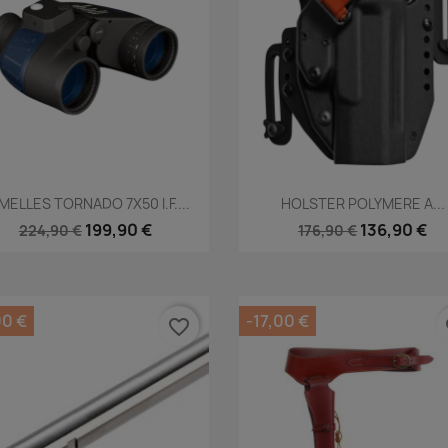
Aperçu rapide
Aperçu rapide


MELLES TORNADO 7X50 I.F....
HOLSTER POLYMERE A...
199,90 €
136,90 €
224,90 €
176,90 €
00 €
-17,00 €
favorite_border
fa