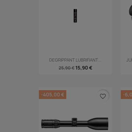
Aperçu rapide

DEGRIPPANT LUBRIFIANT...
JU
15,90 €
25,90 €
-405,00 €
-6,
favorite_border