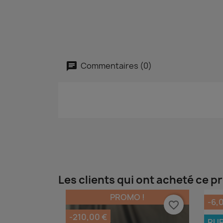
Commentaires (0)
Les clients qui ont acheté ce p
PROMO !
-6,
favorite_border
-210,00 €
RUP