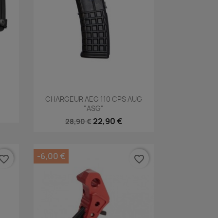
Aperçu rapide

CHARGEUR AEG 110 CPS AUG
"ASG"
22,90 €
28,90 €
-6,00 €
vorite_border
favorite_border