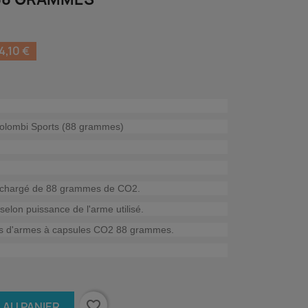
,10 €
Colombi Sports (88 grammes)
m chargé de 88 grammes de CO2.
selon puissance de l'arme utilisé.
es d'armes à capsules CO2 88 grammes.
favorite_border
 AU PANIER