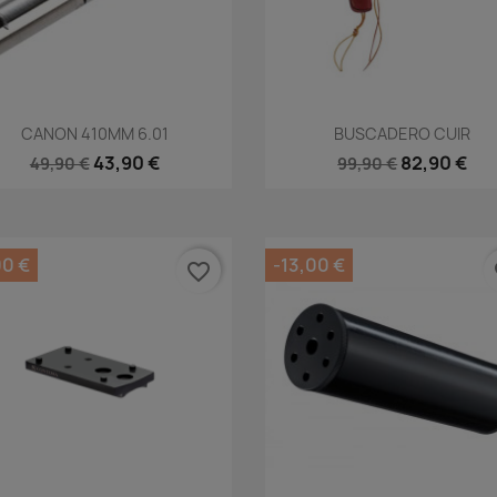
Aperçu rapide
Aperçu rapide


CANON 410MM 6.01
BUSCADERO CUIR
43,90 €
82,90 €
49,90 €
99,90 €
00 €
-13,00 €
favorite_border
fa