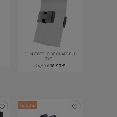
Aperçu rapide

"
CONNECTEUR DE CHARGEUR
T4E...
18,90 €
24,90 €
-6,00 €
vorite_border
favorite_border