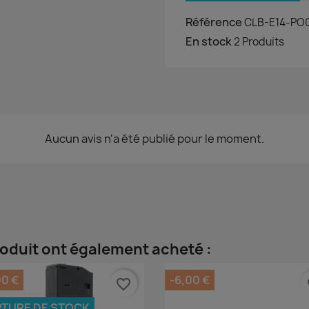
Référence
CLB-E14-PO
En stock
2 Produits
Aucun avis n'a été publié pour le moment.
roduit ont également acheté :
00 €
-6,00 €
favorite_border
fa
TURE DE STOCK