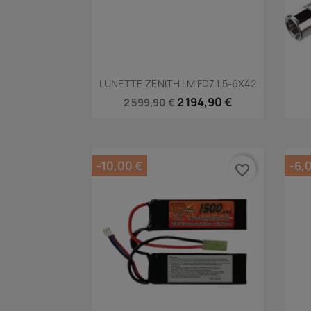
Aperçu rapide

LUNETTE ZENITH LM FD7 1.5-6X42
2 194,90 €
2 599,90 €
-10,00 €
-6,
favorite_border