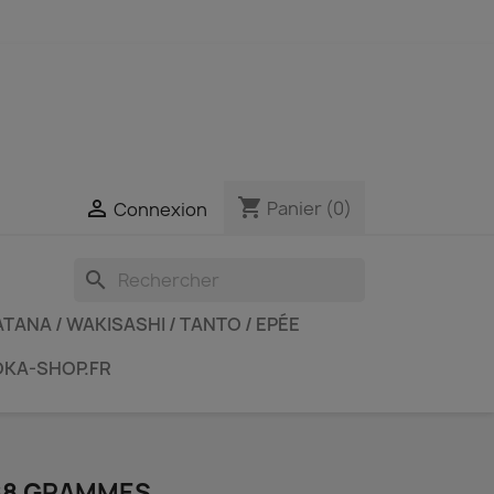
shopping_cart

Panier
(0)
Connexion
search
TANA / WAKISASHI / TANTO / EPÉE
OKA-SHOP.FR
88 GRAMMES