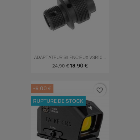
ADAPTATEUR SILENCIEUX VSR10...
18,90 €
24,90 €
-6,00 €
favorite_border
RUPTURE DE STOCK