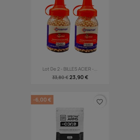
Lot De 2 - BILLES ACIER -...
23,90 €
33,80 €
-6,00 €
favorite_border