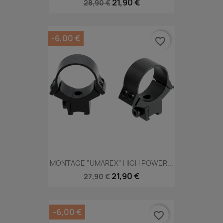
21,90 €
28,90 €
-6,00 €
favorite_border
MONTAGE "UMAREX" HIGH POWER...
21,90 €
27,90 €
-6,00 €
favorite_border