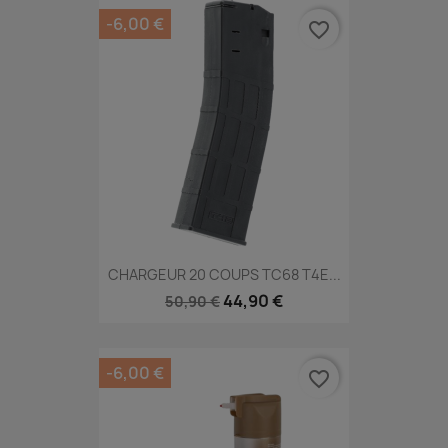
-6,00 €
favorite_border
CHARGEUR 20 COUPS TC68 T4E...
44,90 €
50,90 €
-6,00 €
favorite_border