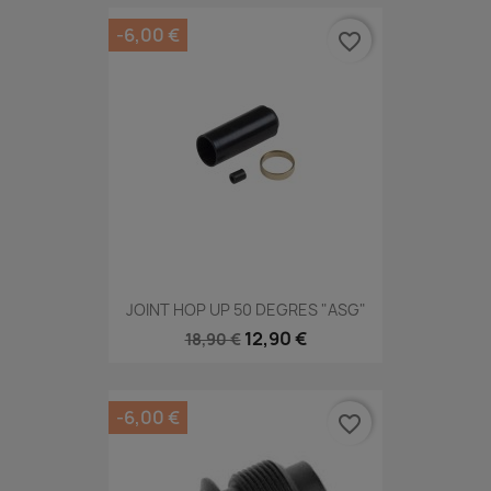
-6,00 €
favorite_border
JOINT HOP UP 50 DEGRES "ASG"
12,90 €
18,90 €
-6,00 €
favorite_border