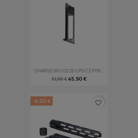
CHARGEUR CO2 25 CPS CZ P09...
45,90 €
51,90 €
-6,00 €
favorite_border