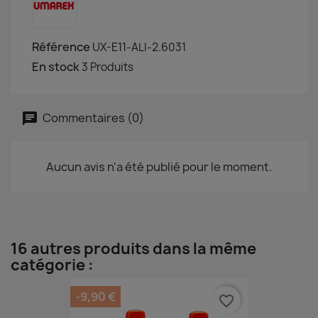
Référence
UX-E11-ALI-2.6031
En stock
3 Produits
Commentaires (0)
Aucun avis n'a été publié pour le moment.
16 autres produits dans la même
catégorie :
-9,90 €
favorite_border