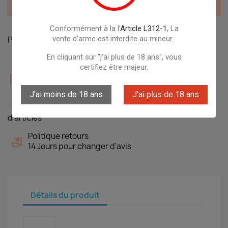
Derniers articles en stock

Conformément à la l'
Article L312-1
, La
vente d'arme est interdite au mineur.
Partager
En cliquant sur "j'ai plus de 18 ans", vous
certifiez être majeur.
Garanties sécurité
100% Protection des données
J'ai moins de 18 ans
J'ai plus de 18 ans
Politique de livraison
Livraison gratuite dés 49,90€ sur des milliers
d'articles
Politique retours
14 Jours pour changer d'avis
Détails du produit