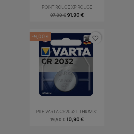
POINT ROUGE XP ROUGE
91,90 €
97,90 €
-9,00 €
favorite_border
PILE VARTA CR2032 LITHIUM X1
10,90 €
19,90 €