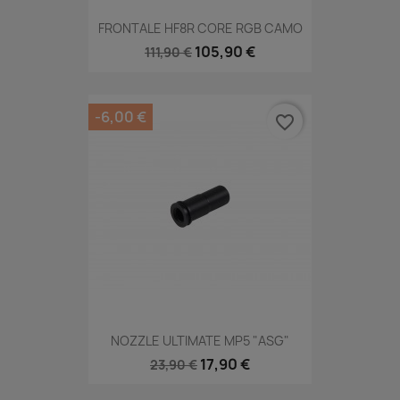
FRONTALE HF8R CORE RGB CAMO
105,90 €
111,90 €
-6,00 €
favorite_border
NOZZLE ULTIMATE MP5 "ASG"
17,90 €
23,90 €