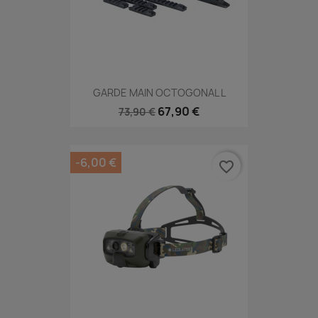
GARDE MAIN OCTOGONAL L
67,90 €
73,90 €
-6,00 €
favorite_border