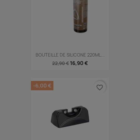
BOUTEILLE DE SILICONE 220ML...
16,90 €
22,90 €
-6,00 €
favorite_border