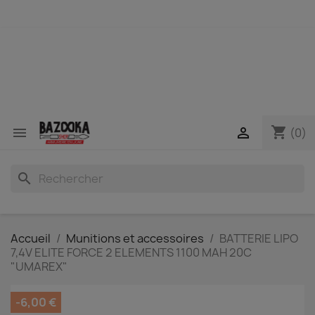
shopping_cart


(0)
search
Accueil
Munitions et accessoires
BATTERIE LIPO
7,4V ELITE FORCE 2 ELEMENTS 1100 MAH 20C
"UMAREX"
-6,00 €