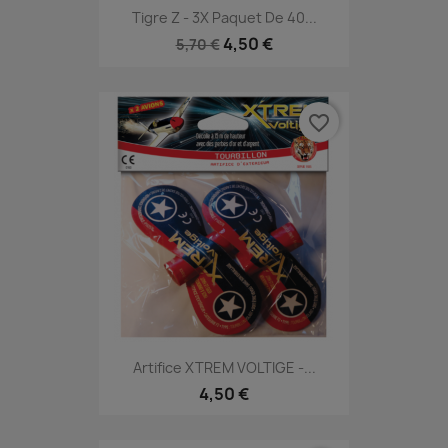
Tigre Z - 3X Paquet De 40...
4,50 €
5,70 €
favorite_border
Artifice XTREM VOLTIGE -...
4,50 €