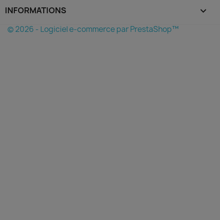
INFORMATIONS
keyboard_arrow_down
© 2026 - Logiciel e-commerce par PrestaShop™