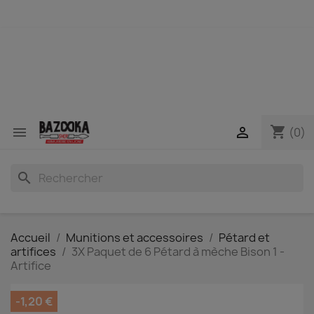
shopping_cart


(0)
search
Accueil
Munitions et accessoires
Pétard et
artifices
3X Paquet de 6 Pétard à mèche Bison 1 -
Artifice
-1,20 €