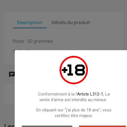
Description
Détails du produit
Poids : 50 grammes
Taille : 5cm
Commentaires (0)
Aucun avis n'a été publié pour le moment.
Conformément à la l'
Article L312-1
, La
vente d'arme est interdite au mineur.
En cliquant sur "j'ai plus de 18 ans", vous
certifiez être majeur.
Les clients qui ont acheté ce produit