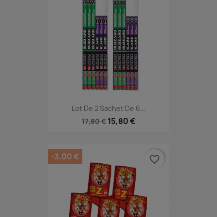
Lot De 2 Sachet De 6...
15,80 €
17,80 €
-3,00 €
favorite_border