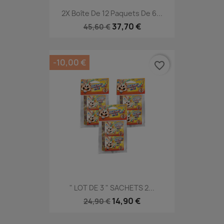
2X Boîte De 12 Paquets De 6...
37,70 €
45,60 €
-10,00 €
favorite_border
" LOT DE 3 " SACHETS 2...
14,90 €
24,90 €