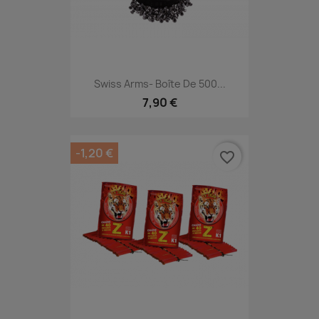
Swiss Arms- Boîte De 500...
7,90 €
-1,20 €
favorite_border