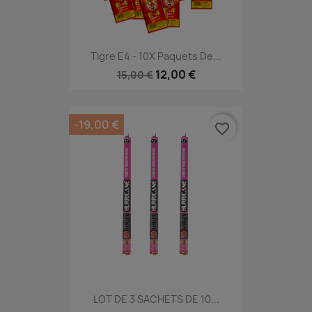
Tigre E4 - 10X Paquets De...
12,00 €
15,00 €
-19,00 €
favorite_border
LOT DE 3 SACHETS DE 10...