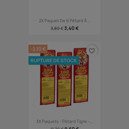
2X Paquet De 6 Pétard À...
3,40 €
3,80 €
-2,10 €
favorite_border
RUPTURE DE STOCK
3X Paquets - Pétard Tigre -...
9,60 €