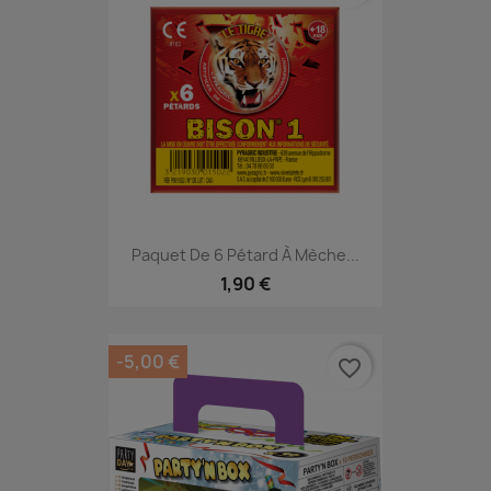
Paquet De 6 Pétard À Mèche...
1,90 €
-5,00 €
favorite_border