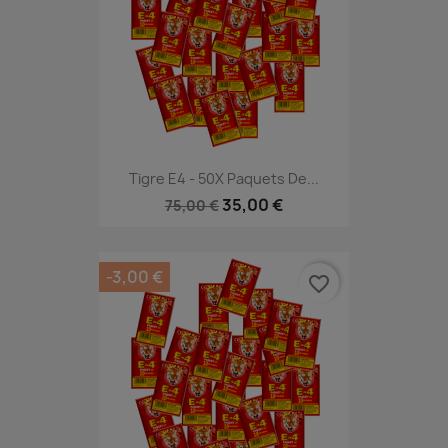
Tigre E4 - 50X Paquets De...
35,00 €
75,00 €
-3,00 €
favorite_border