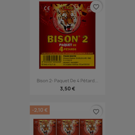
favorite_border
Bison 2- Paquet De 4 Pétard...
3,50 €
-2,10 €
favorite_border