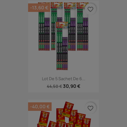
-13,60 €
favorite_border
Lot De 5 Sachet De 6...
30,90 €
44,50 €
-40,00 €
favorite_border