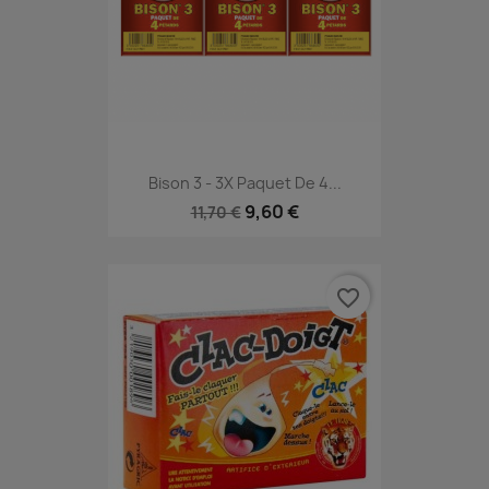
Bison 3 - 3X Paquet De 4...
9,60 €
11,70 €
favorite_border