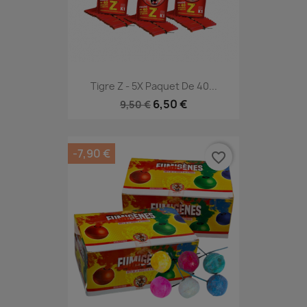
Tigre Z - 5X Paquet De 40...
6,50 €
9,50 €
-7,90 €
favorite_border