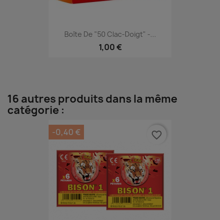
Boîte De "50 Clac-Doigt" -...
1,00 €
16 autres produits dans la même
catégorie :
-0,40 €
favorite_border