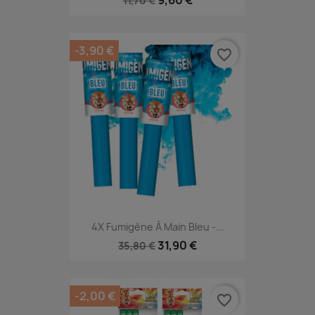
11,70 €
-3,90 €
favorite_border
4X Fumigène À Main Bleu -...
31,90 €
35,80 €
-2,00 €
favorite_border