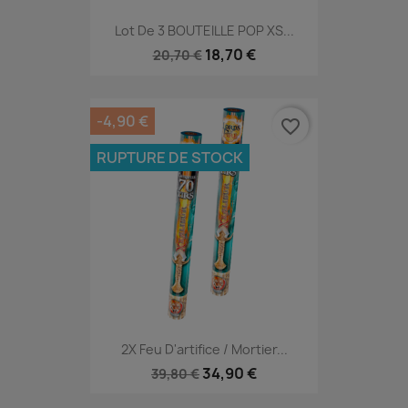
Lot De 3 BOUTEILLE POP XS...
18,70 €
20,70 €
-4,90 €
favorite_border
RUPTURE DE STOCK
2X Feu D'artifice / Mortier...
34,90 €
39,80 €