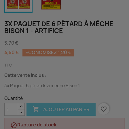
3X PAQUET DE 6 PÉTARD À MÈCHE
BISON 1 - ARTIFICE
5,70 €
4,50 €
ÉCONOMISEZ 1,20 €
TTC
Cette vente inclus :
3x Paquet 6 pétards à mèche Bison 1
Quantité

favorite_border
AJOUTER AU PANIER
Rupture de stock
