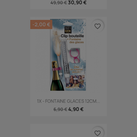
30,90 €
49,90 €
-2,00 €
favorite_border
1X - FONTAINE GLACES 12CM...
4,90 €
6,90 €
favorite_border