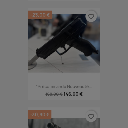
-23,00 €
favorite_border
"Précommande Nouveauté...
146,90 €
169,90 €
-30,90 €
favorite_border