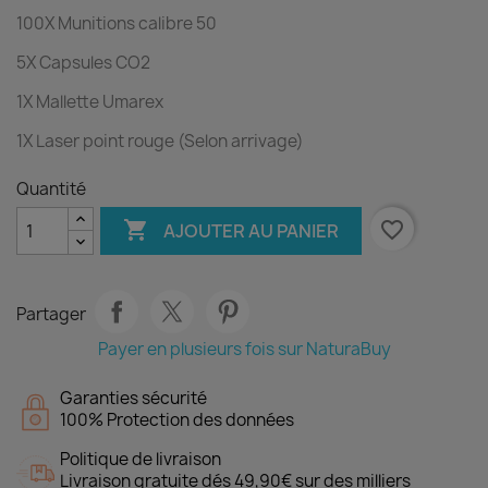
100X Munitions calibre 50
5X Capsules CO2
1X Mallette Umarex
1X Laser point rouge (Selon arrivage)
Quantité

favorite_border
AJOUTER AU PANIER
Partager
Payer en plusieurs fois sur NaturaBuy
Garanties sécurité
100% Protection des données
Politique de livraison
Livraison gratuite dés 49,90€ sur des milliers