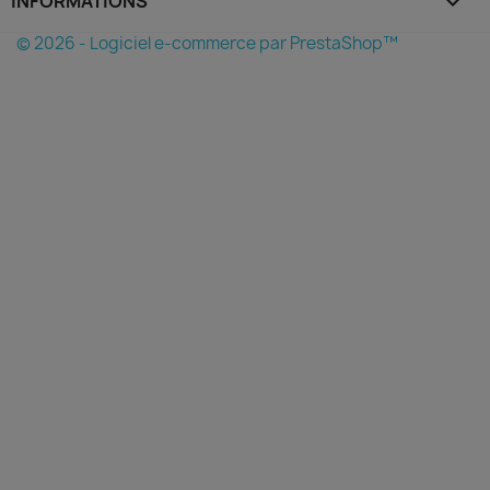
INFORMATIONS
keyboard_arrow_down
© 2026 - Logiciel e-commerce par PrestaShop™