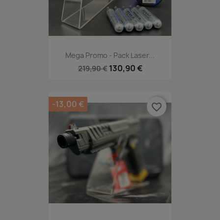
Mega Promo - Pack Laser...
130,90 €
219,90 €
-13,00 €
favorite_border