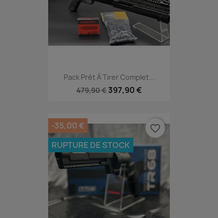
Pack Prêt À Tirer Complet...
397,90 €
479,90 €
-35,00 €
favorite_border
RUPTURE DE STOCK