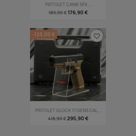
PISTOLET CANIK SFX...
176,90 €
189,90 €
-123,00 €
favorite_border
PISTOLET GLOCK 17 GEN5 CAL...
295,90 €
418,90 €