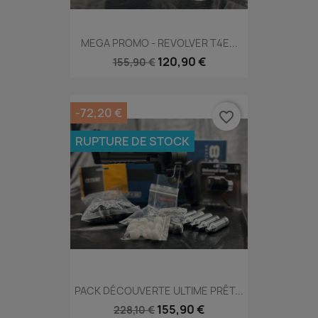
MEGA PROMO - REVOLVER T4E...
120,90 €
155,90 €
-72,20 €
favorite_border
RUPTURE DE STOCK
PACK DÉCOUVERTE ULTIME PRÊT...
155,90 €
228,10 €