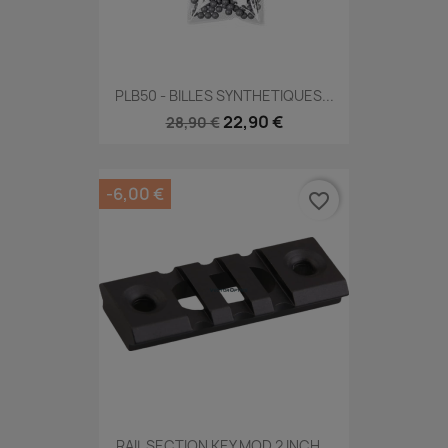
PLB50 - BILLES SYNTHETIQUES...
22,90 €
28,90 €
-6,00 €
favorite_border
RAIL SECTION KEY MOD 2 INCH...