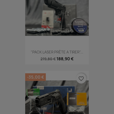
"PACK LASER PRÊTE A TIRER"...
188,90 €
219,80 €
-35,00 €
favorite_border