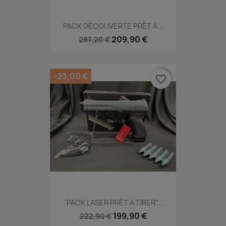
PACK DÉCOUVERTE PRÊT A...
209,90 €
287,20 €
-23,00 €
favorite_border
"PACK LASER PRÊT A TIRER"...
199,90 €
222,90 €