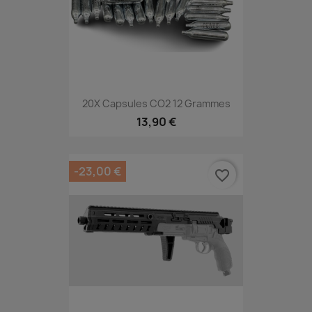
20X Capsules CO2 12 Grammes
13,90 €
-23,00 €
favorite_border