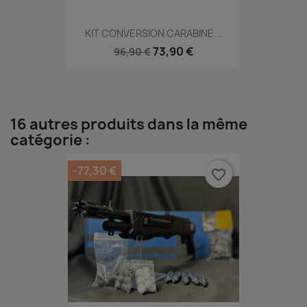
KIT CONVERSION CARABINE...
73,90 €
96,90 €
16 autres produits dans la même
catégorie :
-77,30 €
favorite_border