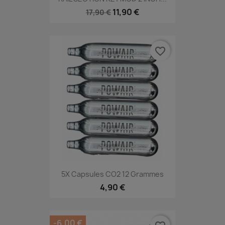
11,90 €
17,90 €
favorite_border
5X Capsules CO2 12 Grammes
4,90 €
-6,00 €