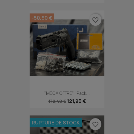
-50,50 €
favorite_border
"MÉGA OFFRE" "Pack...
121,90 €
172,40 €
RUPTURE DE STOCK
favorite_border