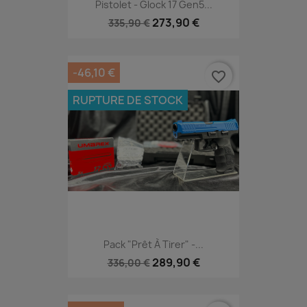
Pistolet - Glock 17 Gen5...
273,90 €
335,90 €
-46,10 €
favorite_border
RUPTURE DE STOCK
Pack "Prêt À Tirer" -...
289,90 €
336,00 €