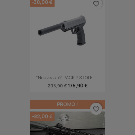
-30,00 €
favorite_border
"Nouveauté" PACK PISTOLET...
175,90 €
205,90 €
PROMO !
favorite_border
-82,00 €