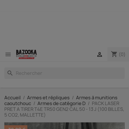
shopping_cart


(0)
search
Accueil
Armes et répliques
Armes à munitions
caoutchouc
Armes de catégorie D
PACK LASER
PRET A TIRER T4E TR50 GEN2 CAL 50 - 13 J (100 BILLES,
5 CO2, MALLETTE)