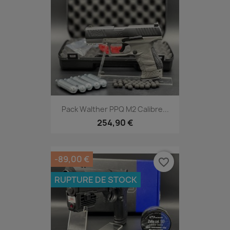
Pack Walther PPQ M2 Calibre...
254,90 €
-89,00 €
favorite_border
RUPTURE DE STOCK