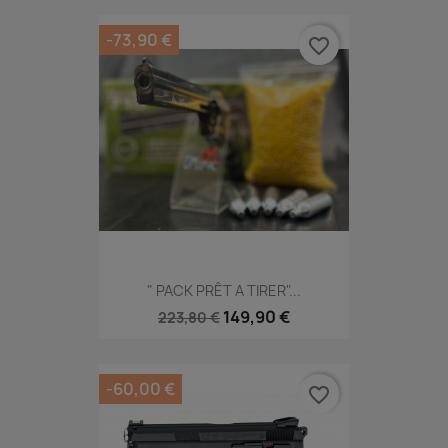
-73,90 €
favorite_border
" PACK PRÊT A TIRER"...
149,90 €
223,80 €
-60,00 €
favorite_border