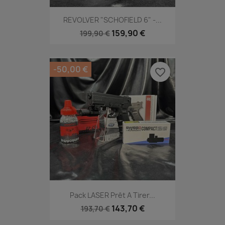
REVOLVER "SCHOFIELD 6" -...
159,90 €
199,90 €
-50,00 €
favorite_border
Pack LASER Prêt A Tirer...
143,70 €
193,70 €