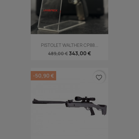
PISTOLET WALTHER CP88...
343,00 €
489,00 €
-50,90 €
favorite_border