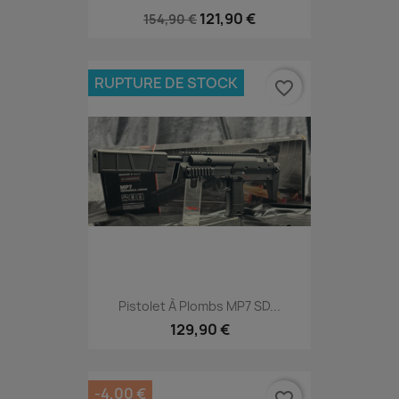
121,90 €
154,90 €
RUPTURE DE STOCK
favorite_border
Pistolet À Plombs MP7 SD...
129,90 €
-4,00 €
favorite_border