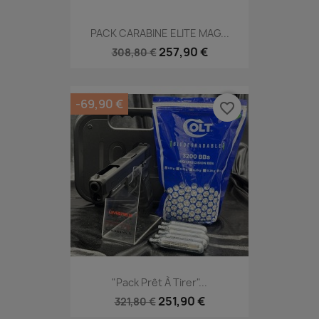
PACK CARABINE ELITE MAG...
257,90 €
308,80 €
-69,90 €
favorite_border
"Pack Prêt À Tirer"...
251,90 €
321,80 €