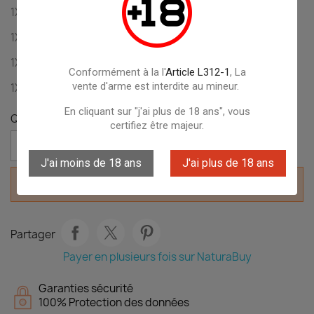
1X Bipied QSB
1X Silencieux K3 NEO
1X Capsules CO2 88g
Conformément à la l'
Article L312-1
, La
vente d'arme est interdite au mineur.
1X Boîte de 500 plombs 4,5
En cliquant sur "j'ai plus de 18 ans", vous
Quantité
certifiez être majeur.

favorite_border
AJOUTER AU PANIER
J'ai moins de 18 ans
J'ai plus de 18 ans
Derniers articles en stock

Partager
Payer en plusieurs fois sur NaturaBuy
Garanties sécurité
100% Protection des données