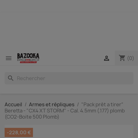
shopping_cart


(0)
search
Accueil
Armes et répliques
"Pack prêt a tirer"
Beretta - "CX4 XT STORM" - Cal. 4.5mm (.177) plomb
(CO2-Boite 500 Plomb)
-228,00 €