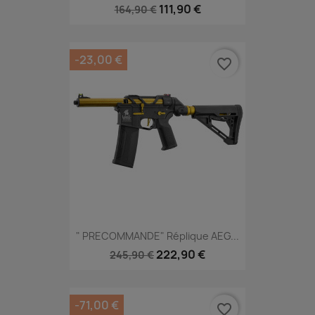
111,90 €
164,90 €
-23,00 €
favorite_border
" PRECOMMANDE" Réplique AEG...
222,90 €
245,90 €
-71,00 €
favorite_border