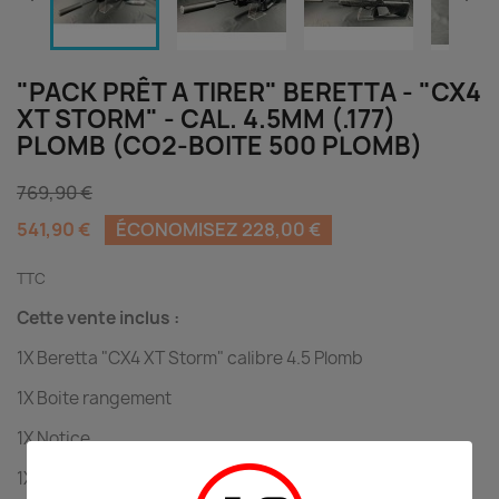
"PACK PRÊT A TIRER" BERETTA - "CX4
XT STORM" - CAL. 4.5MM (.177)
PLOMB (CO2-BOITE 500 PLOMB)
769,90 €
541,90 €
ÉCONOMISEZ 228,00 €
TTC
Cette vente inclus :
1X Beretta "CX4 XT Storm" calibre 4.5 Plomb
1X Boite rangement
1X Notice
1X Lunette 4x32