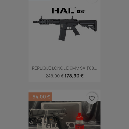
REPLIQUE LONGUE 6MM SA-F08...
178,90 €
249,90 €
-54,00 €
favorite_border