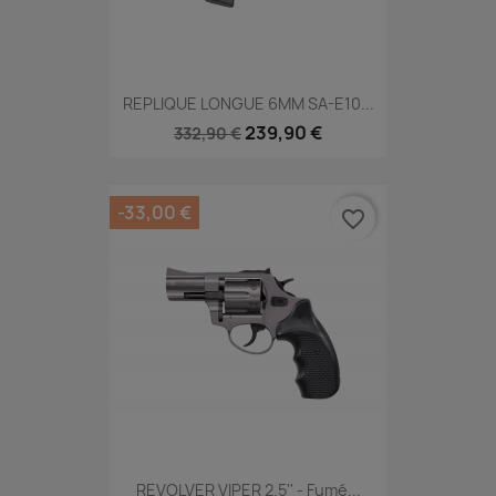
REPLIQUE LONGUE 6MM SA-E10...
239,90 €
332,90 €
-33,00 €
favorite_border
REVOLVER VIPER 2.5'' - Fumé...