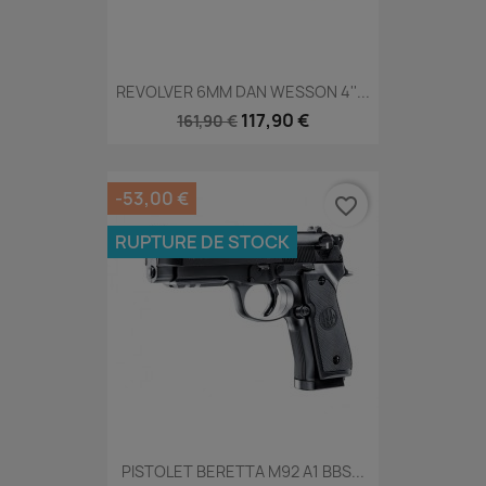
REVOLVER 6MM DAN WESSON 4''...
117,90 €
161,90 €
-53,00 €
favorite_border
RUPTURE DE STOCK
PISTOLET BERETTA M92 A1 BBS...