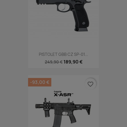
PISTOLET GBB CZ SP-01...
189,90 €
249,90 €
-93,00 €
favorite_border