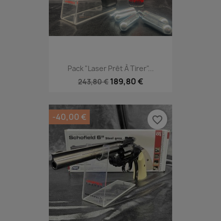
Pack "Laser Prêt À Tirer"...
189,80 €
243,80 €
-40,00 €
favorite_border