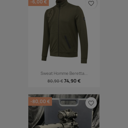
-6,00 €
favorite_border
Sweat Homme Beretta...
74,90 €
80,90 €
-80,00 €
favorite_border