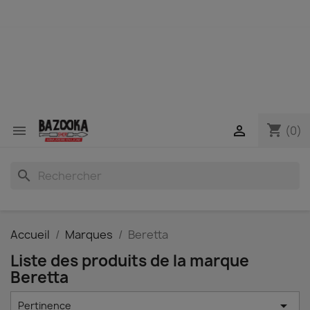
shopping_cart


(0)
search
Accueil
Marques
Beretta
Liste des produits de la marque
Beretta

Pertinence