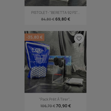
PISTOLET- "BERETTA 92 FS"...
69,80 €
84,80 €
-35,80 €
favorite_border
"Pack Prêt À Tirer"...
70,90 €
106,70 €