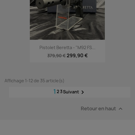
Pistolet Beretta - "M92 FS...
299,90 €
379,90 €
Affichage 1-12 de 35 article(s)
1
2
3

Suivant
Retour en haut
