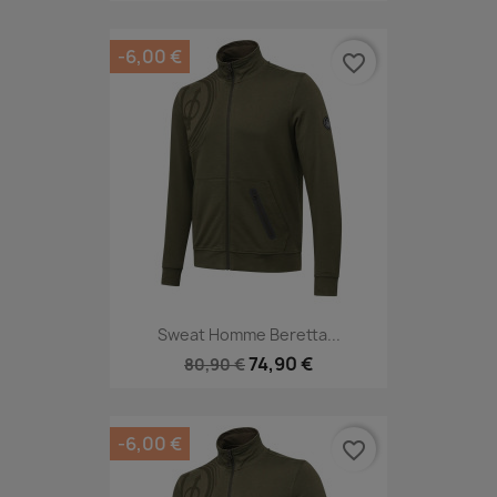
-6,00 €
favorite_border
Sweat Homme Beretta...
74,90 €
80,90 €
-6,00 €
favorite_border