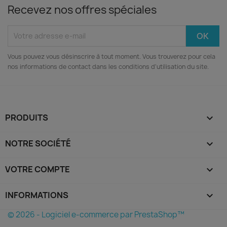
Recevez nos offres spéciales
Vous pouvez vous désinscrire à tout moment. Vous trouverez pour cela
nos informations de contact dans les conditions d'utilisation du site.
PRODUITS

NOTRE SOCIÉTÉ

VOTRE COMPTE

INFORMATIONS
keyboard_arrow_down
© 2026 - Logiciel e-commerce par PrestaShop™