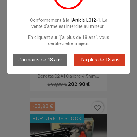
favorite_border
RUPTURE DE STOCK
Conformément à la l'
Article L312-1
, La
vente d'arme est interdite au mineur.
En cliquant sur "j'ai plus de 18 ans", vous
certifiez être majeur.
J'ai moins de 18 ans
J'ai plus de 18 ans
Beretta 92 A1 Calibre 4,5mm...
202,90 €
249,90 €
-53,90 €
favorite_border
RUPTURE DE STOCK