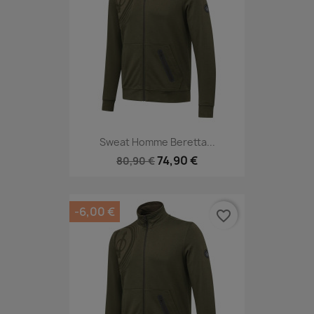
Sweat Homme Beretta...
74,90 €
80,90 €
-6,00 €
favorite_border