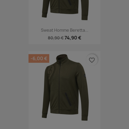
Sweat Homme Beretta...
74,90 €
80,90 €
-6,00 €
favorite_border