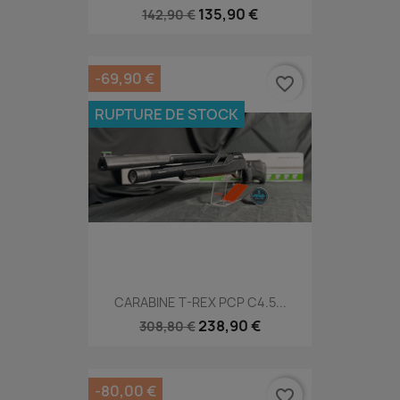
135,90 €
142,90 €
-69,90 €
favorite_border
RUPTURE DE STOCK
CARABINE T-REX PCP C4.5...
238,90 €
308,80 €
-80,00 €
favorite_border