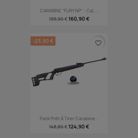
CARABINE "FURY NP" - Cal....
160,90 €
199,90 €
-23,90 €
favorite_border
Pack Prêt À Tirer Carabine...
124,90 €
148,80 €