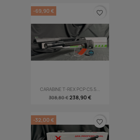
-69,90 €
favorite_border
CARABINE T-REX PCP C5.5...
238,90 €
308,80 €
-32,00 €
favorite_border