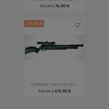
74,90 €
104,90 €
-111,00 €
favorite_border
CARABINE T-REX PCP C5.5...
413,90 €
524,90 €