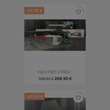
-59,90 €
favorite_border
"PACK PRÊT A TIRER"...
268,90 €
328,80 €
-40,00 €
favorite_border