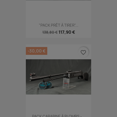
"PACK PRÊT À TIRER"...
117,90 €
138,80 €
-30,00 €
favorite_border
PACK CARABINE À PLOMBS -...