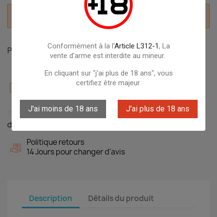
Derniers articles en stock

Conformément à la l'
Article L312-1
, La
Partager
vente d'arme est interdite au mineur.
En cliquant sur "j'ai plus de 18 ans", vous
Garanties sécurité
certifiez être majeur.
100% Protection des données
Politique de livraison
J'ai moins de 18 ans
J'ai plus de 18 ans
Livraison gratuite dés 49,90€ sur des milliers
d'articles
Politique retours
14 Jours pour changer d'avis
Description
Détails du produit