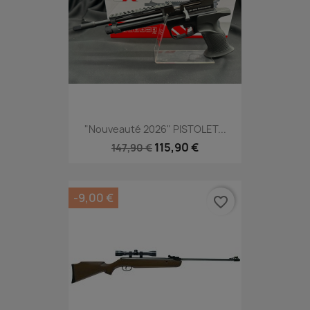
"Nouveauté 2026" PISTOLET...
115,90 €
147,90 €
-9,00 €
favorite_border