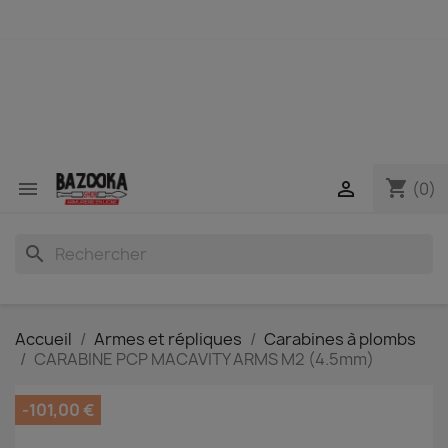
shopping_cart


(0)
search
Accueil
Armes et répliques
Carabines à plombs
CARABINE PCP MACAVITY ARMS M2 (4.5mm)
-101,00 €