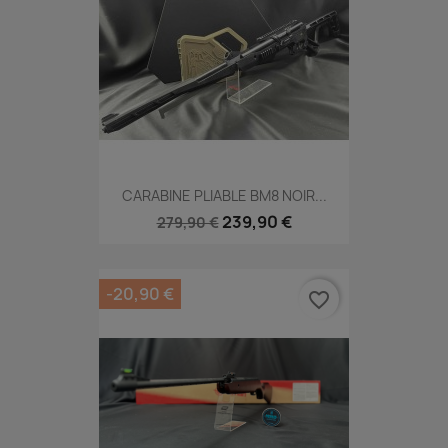
CARABINE PLIABLE BM8 NOIR...
239,90 €
279,90 €
-20,90 €
favorite_border