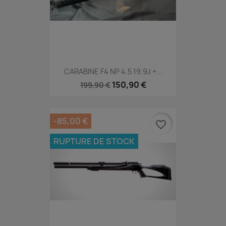
CARABINE F4 NP 4.5 19.9J +...
150,90 €
199,90 €
-85,00 €
favorite_border
RUPTURE DE STOCK