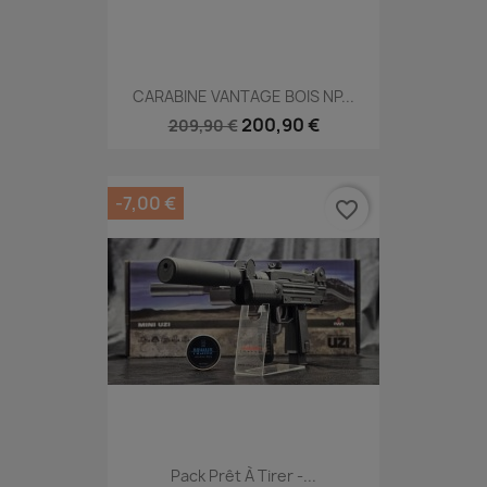
CARABINE VANTAGE BOIS NP...
200,90 €
209,90 €
-7,00 €
favorite_border
Pack Prêt À Tirer -...