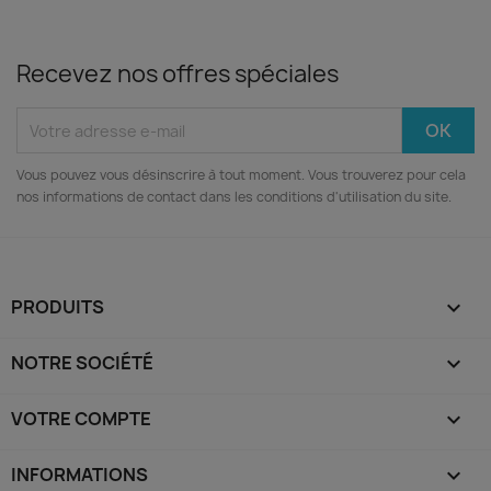
Recevez nos offres spéciales
Vous pouvez vous désinscrire à tout moment. Vous trouverez pour cela
nos informations de contact dans les conditions d'utilisation du site.
PRODUITS

NOTRE SOCIÉTÉ

VOTRE COMPTE

INFORMATIONS
keyboard_arrow_down